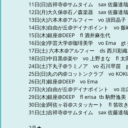
11日(日)吉祥寺@サムタイム　sax 佐藤達哉
12日(月)大久保@石ノ森楽器　sax 佐藤達哉
13日(火)六本木@アルフィー　vo 須田晶子
14日(水)自由が丘@デイナポイント　vo 
15日(木)銀座@DEEP　fl 酒井麻生代
16日(金)学芸大学@珈琲美学　vo Ema　gt
17日(土) 六本木@アルフィー　ds 西川彩織
18日(日)中目黒@楽や　vo 上野まな　fl 
24日(土)下丸子@ラミノア　vo 石川早苗　g
25日(日)丸の内@コットンクラブ　vo KOKIA
26日(月)銀座@DEEP　vo Ema
27日(火)自由が丘@デイナポイント　vo 
29日(木)銀座@DEEP　fl erisa  tb 駒野逸美
30日(金)阿佐ヶ谷@スタッカート　fl 笛吹
31日(土)吉祥寺@サムタイム　sax 佐藤達
2月★