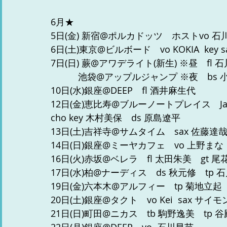
6月★
5日(金) 新宿@ポルカドッツ　ホストvo 石
6日(土)東京@ビルボード　vo KOKIA  key 
7日(日) 蕨@アワデライト(新生) ※昼　fl 
　　　池袋@アップルジャンプ ※夜　bs 小
10日(水)銀座@DEEP　fl 酒井麻生代
​12日(金)恵比寿@ブルーノートプレイス　Jan
cho key 木村美保　ds 原島遼平
13日(土)吉祥寺@サムタイム　sax 佐藤達
14日(日)銀座@ミーヤカフェ　vo 上野まな
16日(火)赤坂@ベレラ　fl 太田朱美　gt 尾
17日(水)柏@ナーディス　ds 秋元修　tp 
19日(金)六本木@アルフィー　tp 菊地立起
20日(土)銀座@タクト　vo Kei  sax 
21日(日)町田@ニカス　tb 駒野逸美　tp 