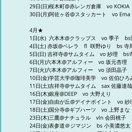
29日(日)桜木町@赤レンガ倉庫　vo KOKIA  
30日(月)阿佐ヶ谷@スタッカート　vo Ema  
4月★
1日(水)  六本木@クラップス　vo 季子　b
4日(土) 赤坂@ベレラ　fl  咲野ゆり　bs 
5日(日) 吉祥寺@サムタイム　vo 紗理　b
6日(月)六本木@アルフィー　vo 坂元杏理　
7日(火)六本木@アルフィー　vo 須田晶子
10日(金)学芸大学@珈琲美学　vo 佐伯ひろ
11日(土)吉祥寺@サムタイム　sax 佐藤達
16日(木)銀座@DEEP　vo 大野えり
17日(金)自由が丘@デイナポイント　vo 紗
18日(土)国分寺@ギブハーツ　vo 上野まな
23日(木)三鷹@ナチュラル　vln 会田桃子
24日(金)表参道＠ジマジン　bs 小美濃悠太