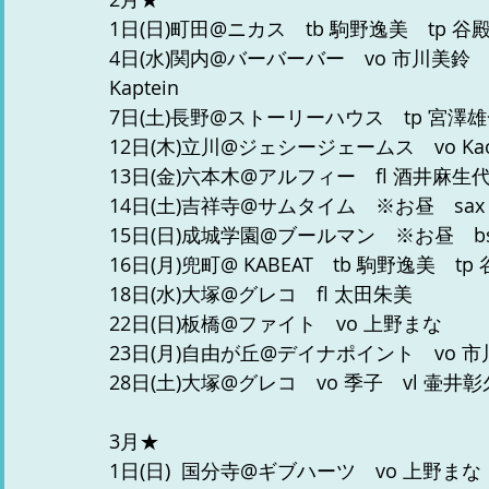
1日(日)町田@ニカス　tb 駒野逸美　tp 谷
4日(水)関内@バーバーバー　vo 市川美鈴　gt 
Kaptein
7日(土)長野@ストーリーハウス　tp 宮澤雄
12日(木)立川@ジェシージェームス　vo Kaori 
13日(金)六本木@アルフィー　fl 酒井麻生代
14日(土)吉祥寺@サムタイム　※お昼　sax
15日(日)成城学園@ブールマン　※お昼　bs
16日(月)兜町@ KABEAT　tb 駒野逸美　t
18日(水)大塚@グレコ　fl 太田朱美
22日(日)板橋@ファイト　vo 上野まな
23日(月)自由が丘@デイナポイント　vo 
28日(土)大塚@グレコ　vo 季子　vl 壷井
3月★
1日(日)  国分寺@ギブハーツ　vo 上野まな