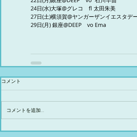
22日(月)銀座@DEEP　vo  石川早苗
24日(水)大塚@グレコ　fl 太田朱美
27日(土)横須賀@ヤンガーザンイエスタデー　
29日(月) 銀座@DEEP　vo Ema
コメント
コメントを追加…