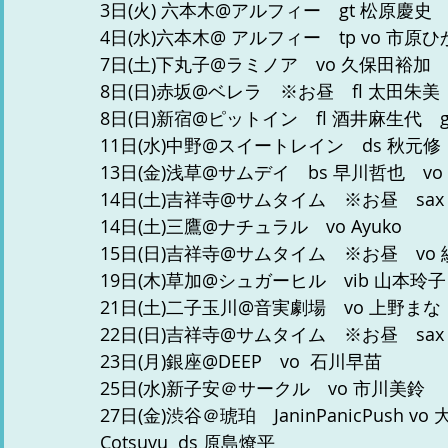
3日(火) 六本木@アルフィー　gt 松原慶史　
4日(水)六本木@ アルフィー　tp vo 市原
7日(土)下丸子@ラミノア　vo 久保田裕加　
8日(日)赤坂@ベレラ　※お昼　fl 太田朱美　
8日(日)新宿@ピットイン　fl 酒井麻生代　g
11日(水)中野@スイートレイン　ds 秋元修
13日(金)浅草@サムデイ　bs 早川哲也　vo
14日(土)吉祥寺@サムタイム　※お昼　sax
14日(土)三鷹@ナチュラル　vo Ayuko
15日(日)吉祥寺@サムタイム　※お昼　vo
19日(木)草加@シュガーヒル　vib 山本玲子
21日(土)二子玉川@音実劇場　vo 上野まな
22日(日)吉祥寺@サムタイム　※お昼　sax
23日(月)銀座@DEEP　vo  石川早苗
25日(水)新子安＠サークル　vo 市川美鈴
27日(金)渋谷＠琥珀　JaninPanicPush 
Cotsuvu  ds 原島燎平