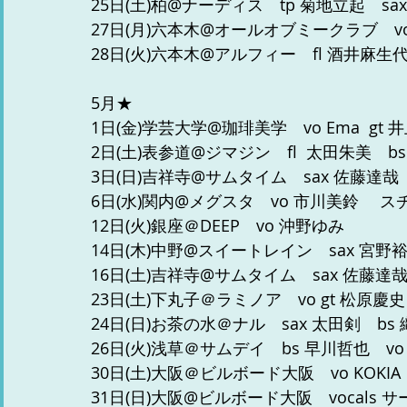
25日(土)柏@ナーディス　tp 菊地立起　sa
27日(月)六本木@オールオブミークラブ　v
28日(火)六本木@アルフィー　fl 酒井麻生代
5月★
1日(金)学芸大学@珈琲美学　vo Ema  gt 
2日(土)表参道@ジマジン　fl  太田朱美　b
3日(日)吉祥寺@サムタイム　sax 佐藤達哉
6日(水)関内@メグスタ　vo 市川美鈴　 スチー
12日(火)銀座＠DEEP　vo 沖野ゆみ
14日(木)中野@スイートレイン　sax 宮野
16日(土)吉祥寺@サムタイム　sax 佐藤達
23日(土)下丸子＠ラミノア　vo gt 松原慶史
24日(日)お茶の水＠ナル　sax 太田剣　bs
26日(火)浅草＠サムデイ　bs 早川哲也　vo
30日(土)大阪＠ビルボード大阪　vo KOKIA  
31日(日)大阪@ビルボード大阪　vocals 